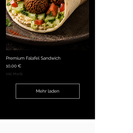
Premium Falafel Sandwich
Preis
10,00 €
inkl. MwSt.
Mehr laden