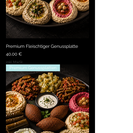
Premium Fleischtiger Genussplatte
Preis
40,00 €
inkl. MwSt.
Premium Genussplatten