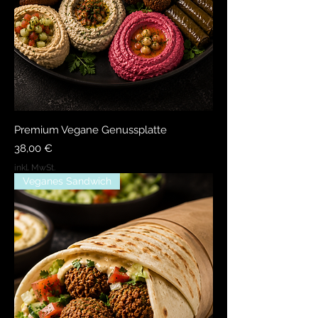
Premium Vegane Genussplatte
Preis
38,00 €
inkl. MwSt.
Veganes Sandwich