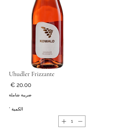
Uhudler Frizzante
السع
ضريبة شاملة
الكمية
*