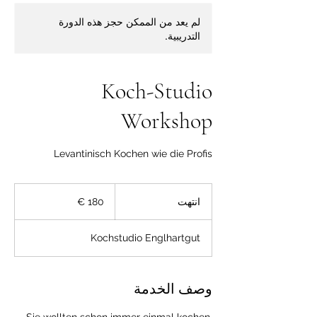
لم يعد من الممكن حجز هذه الدورة
التدريبية.
Koch-Studio
Workshop
Levantinisch Kochen wie die Profis
180
يورو
انتهت
ا
ن
ت
Kochstudio Englhartgut
ه
ت
وصف الخدمة