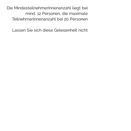
Die MindesteilnehmerInnenanzahl liegt bei
mind. 12 Personen, die maximale
Lassen Sie sich diese Gelegenheit nicht
entgehen, praktisch und noch viel tiefer in
die kulinarische Welt der Levantine
einzutauchen.
تفاصيل جهة الاتصال
Landstraße 34, 5424 Vigaun, Austria
الزر الشرقي