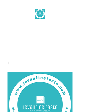
Levantine
button
office@levantinetaste.at