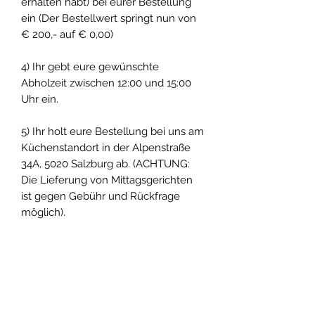
erhalten habt) bei eurer Bestellung
ein (Der Bestellwert springt nun von
€ 200,- auf € 0,00)
4) Ihr gebt eure gewünschte
Abholzeit zwischen 12:00 und 15:00
Uhr ein.
5) Ihr holt eure Bestellung bei uns am
Küchenstandort in der Alpenstraße
34A, 5020 Salzburg ab. (ACHTUNG:
Die Lieferung von Mittagsgerichten
ist gegen Gebühr und Rückfrage
möglich).
Premium Genussplatten
Fleischtiger