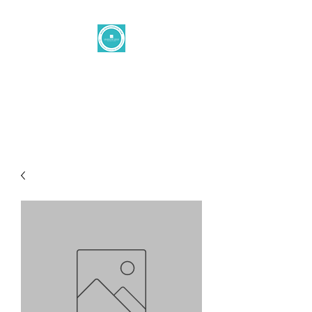
Levantine
button
office@levantinetaste.at