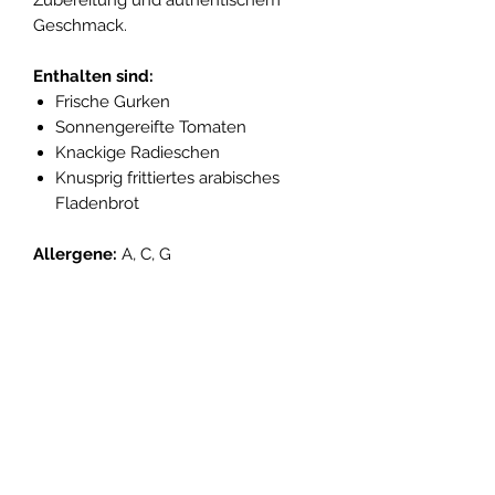
Geschmack.
Enthalten sind:
Frische Gurken
Sonnengereifte Tomaten
Knackige Radieschen
Knusprig frittiertes arabisches
Fladenbrot
Allergene:
A, C, G
Premium Genussplatten
Fleischtiger