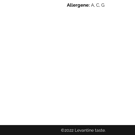
Allergene:
A, C, G
Levantine
button
Alpenstrasse 34A, 5020 Salzburg, Au
office@levantinetaste.at
+43650/425 52 27
©2022 Levantine taste.