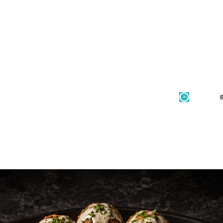
tinetaste.at
+43650/425 52 27