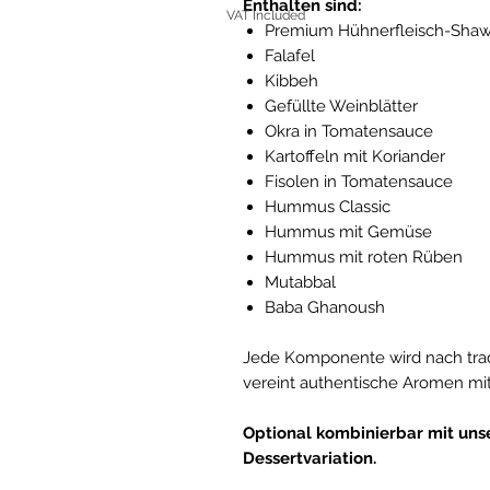
Enthalten sind:
VAT Included
Premium Hühnerfleisch-Sha
Falafel
Kibbeh
Gefüllte Weinblätter
Okra in Tomatensauce
Kartoffeln mit Koriander
Fisolen in Tomatensauce
Hummus Classic
Hummus mit Gemüse
Hummus mit roten Rüben
Mutabbal
Baba Ghanoush
Jede Komponente wird nach tradi
vereint authentische Aromen mi
Optional kombinierbar mit uns
Dessertvariation.