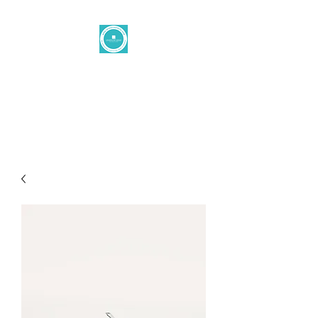
Levantine
button
office@levantinetaste.at