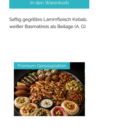
In den Warenkorb
Saftig gegrilltes Lammfleisch Kebab,
weißer Basmatireis als Beilage (A, G)
Premium Genussplatten
Fleischtiger